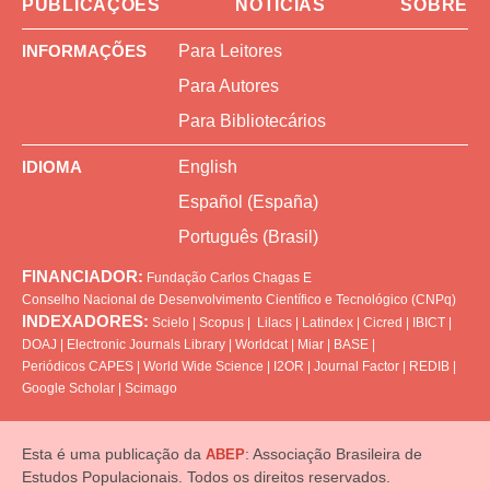
PUBLICAÇÕES
NOTÍCIAS
SOBRE
INFORMAÇÕES
Para Leitores
Para Autores
Para Bibliotecários
IDIOMA
English
Español (España)
Português (Brasil)
FINANCIADOR:
Fundação Carlos Chagas
E
Conselho Nacional de Desenvolvimento Científico e Tecnológico (CNPq)
INDEXADORES:
Scielo
|
Scopus
|
Lilacs
|
Latindex
|
Cicred
|
IBICT
|
DOAJ
|
Electronic Journals Library
|
Worldcat
|
Miar
|
BASE
|
Periódicos CAPES
|
World Wide Science
|
I2OR
|
Journal Factor
|
REDIB
|
Google Scholar
|
Scimago
Esta é uma publicação da
: Associação Brasileira de
ABEP
Estudos Populacionais. Todos os direitos reservados.