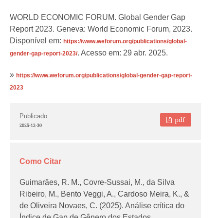
WORLD ECONOMIC FORUM. Global Gender Gap
Report 2023. Geneva: World Economic Forum, 2023.
Disponível em:
https://www.weforum.org/publications/global-
. Acesso em: 29 abr. 2025.
gender-gap-report-2023/
»
https://www.weforum.org/publications/global-gender-gap-report-
2023
Publicado
pdf
2025-12-30
Como Citar
Guimarães, R. M., Covre-Sussai, M., da Silva
Ribeiro, M., Bento Veggi, A., Cardoso Meira, K., &
de Oliveira Novaes, C. (2025). Análise crítica do
Índice de Gap de Gênero dos Estados