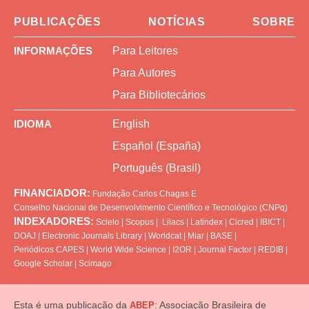
PUBLICAÇÕES
NOTÍCIAS
SOBRE
INFORMAÇÕES
Para Leitores
Para Autores
Para Bibliotecários
IDIOMA
English
Español (España)
Português (Brasil)
FINANCIADOR:
Fundação Carlos Chagas
E
Conselho Nacional de Desenvolvimento Científico e Tecnológico (CNPq)
INDEXADORES:
Scielo
|
Scopus
|
Lilacs
|
Latindex
|
Cicred
|
IBICT
|
DOAJ
|
Electronic Journals Library
|
Worldcat
|
Miar
|
BASE
|
Periódicos CAPES
|
World Wide Science
|
I2OR
|
Journal Factor
|
REDIB
|
Google Scholar
|
Scimago
Esta é uma publicação da
: Associação Brasileira de
ABEP