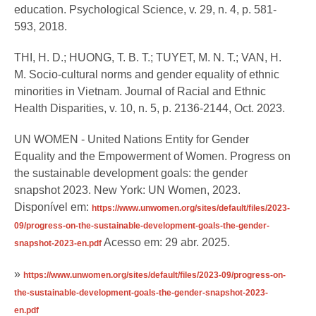
education. Psychological Science, v. 29, n. 4, p. 581-
593, 2018.
THI, H. D.; HUONG, T. B. T.; TUYET, M. N. T.; VAN, H.
M. Socio-cultural norms and gender equality of ethnic
minorities in Vietnam. Journal of Racial and Ethnic
Health Disparities, v. 10, n. 5, p. 2136-2144, Oct. 2023.
UN WOMEN - United Nations Entity for Gender
Equality and the Empowerment of Women. Progress on
the sustainable development goals: the gender
snapshot 2023. New York: UN Women, 2023.
Disponível em:
https://www.unwomen.org/sites/default/files/2023-
09/progress-on-the-sustainable-development-goals-the-gender-
Acesso em: 29 abr. 2025.
snapshot-2023-en.pdf
»
https://www.unwomen.org/sites/default/files/2023-09/progress-on-
the-sustainable-development-goals-the-gender-snapshot-2023-
en.pdf