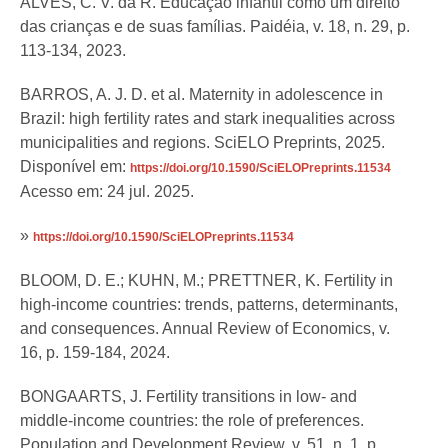
ALVES, C. V. da R. Educação infantil como um direito
das crianças e de suas famílias. Paidéia, v. 18, n. 29, p.
113-134, 2023.
BARROS, A. J. D. et al. Maternity in adolescence in
Brazil: high fertility rates and stark inequalities across
municipalities and regions. SciELO Preprints, 2025.
Disponível em:
https://doi.org/10.1590/SciELOPreprints.11534
Acesso em: 24 jul. 2025.
»
https://doi.org/10.1590/SciELOPreprints.11534
BLOOM, D. E.; KUHN, M.; PRETTNER, K. Fertility in
high-income countries: trends, patterns, determinants,
and consequences. Annual Review of Economics, v.
16, p. 159-184, 2024.
BONGAARTS, J. Fertility transitions in low- and
middle-income countries: the role of preferences.
Population and Development Review, v. 51, n. 1, p.