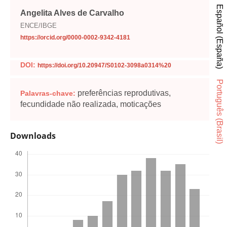
Español (España)
Angelita Alves de Carvalho
ENCE/IBGE
https://orcid.org/0000-0002-9342-4181
DOI:
https://doi.org/10.20947/S0102-3098a0314%20
Português (Brasil)
preferências reprodutivas,
Palavras-chave:
fecundidade não realizada, moticações
Downloads