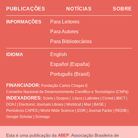
PUBLICAÇÕES
NOTÍCIAS
SOBRE
INFORMAÇÕES
Para Leitores
Para Autores
Para Bibliotecários
IDIOMA
English
Español (España)
Português (Brasil)
FINANCIADOR:
Fundação Carlos Chagas
E
Conselho Nacional de Desenvolvimento Científico e Tecnológico (CNPq)
INDEXADORES:
Scielo
|
Scopus
|
Lilacs
|
Latindex
|
Cicred
|
IBICT
|
DOAJ
|
Electronic Journals Library
|
Worldcat
|
Miar
|
BASE
|
Periódicos CAPES
|
World Wide Science
|
I2OR
|
Journal Factor
|
REDIB
|
Google Scholar
|
Scimago
Esta é uma publicação da
: Associação Brasileira de
ABEP