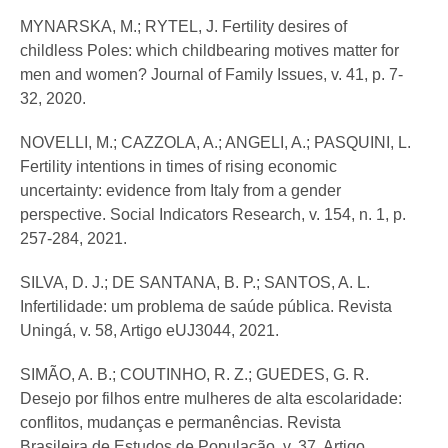
MYNARSKA, M.; RYTEL, J. Fertility desires of
childless Poles: which childbearing motives matter for
men and women? Journal of Family Issues, v. 41, p. 7-
32, 2020.
NOVELLI, M.; CAZZOLA, A.; ANGELI, A.; PASQUINI, L.
Fertility intentions in times of rising economic
uncertainty: evidence from Italy from a gender
perspective. Social Indicators Research, v. 154, n. 1, p.
257-284, 2021.
SILVA, D. J.; DE SANTANA, B. P.; SANTOS, A. L.
Infertilidade: um problema de saúde pública. Revista
Uningá, v. 58, Artigo eUJ3044, 2021.
SIMÃO, A. B.; COUTINHO, R. Z.; GUEDES, G. R.
Desejo por filhos entre mulheres de alta escolaridade:
conflitos, mudanças e permanências. Revista
Brasileira de Estudos de População, v. 37, Artigo