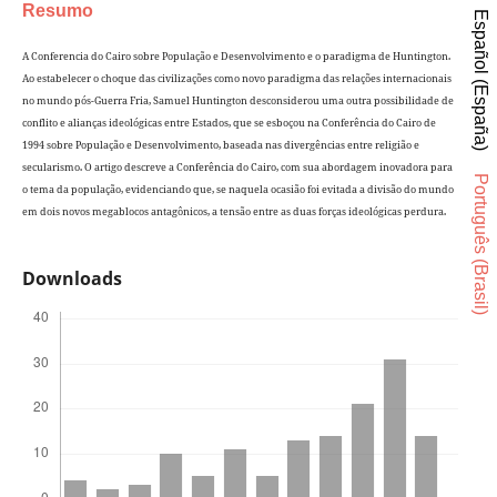
Resumo
Español (España)
A Conferencia do Cairo sobre População e Desenvolvimento e o paradigma de Huntington.
Ao estabelecer o choque das civilizações como novo paradigma das relações internacionais
no mundo pós-Guerra Fria, Samuel Huntington desconsiderou uma outra possibilidade de
conflito e alianças ideológicas entre Estados, que se esboçou na Conferência do Cairo de
1994 sobre População e Desenvolvimento, baseada nas divergências entre religião e
secularismo. O artigo descreve a Conferência do Cairo, com sua abordagem inovadora para
Português (Brasil)
o tema da população, evidenciando que, se naquela ocasião foi evitada a divisão do mundo
em dois novos megablocos antagônicos, a tensão entre as duas forças ideológicas perdura.
Downloads