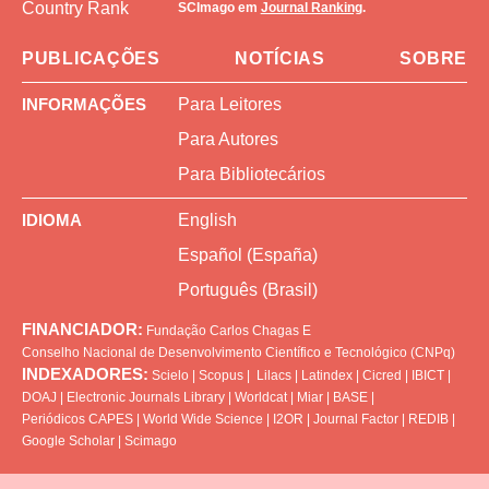
SCImago em
Journal Ranking
.
PUBLICAÇÕES
NOTÍCIAS
SOBRE
INFORMAÇÕES
Para Leitores
Para Autores
Para Bibliotecários
IDIOMA
English
Español (España)
Português (Brasil)
FINANCIADOR:
Fundação Carlos Chagas
E
Conselho Nacional de Desenvolvimento Científico e Tecnológico (CNPq)
INDEXADORES:
Scielo
|
Scopus
|
Lilacs
|
Latindex
|
Cicred
|
IBICT
|
DOAJ
|
Electronic Journals Library
|
Worldcat
|
Miar
|
BASE
|
Periódicos CAPES
|
World Wide Science
|
I2OR
|
Journal Factor
|
REDIB
|
Google Scholar
|
Scimago