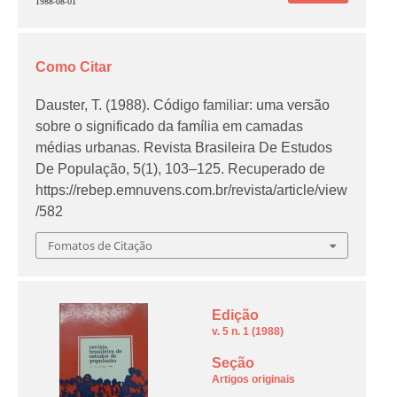
1988-08-01
Como Citar
Dauster, T. (1988). Código familiar: uma versão
sobre o significado da família em camadas
médias urbanas.
Revista Brasileira De Estudos
De População
,
5
(1), 103–125. Recuperado de
https://rebep.emnuvens.com.br/revista/article/view
/582
Fomatos de Citação
Edição
v. 5 n. 1 (1988)
Seção
Artigos originais