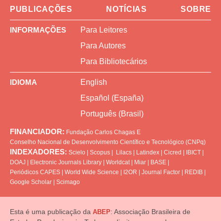
PUBLICAÇÕES
NOTÍCIAS
SOBRE
INFORMAÇÕES
Para Leitores
Para Autores
Para Bibliotecários
IDIOMA
English
Español (España)
Português (Brasil)
FINANCIADOR:
Fundação Carlos Chagas
E
Conselho Nacional de Desenvolvimento Científico e Tecnológico (CNPq)
INDEXADORES:
Scielo
|
Scopus
|
Lilacs
|
Latindex
|
Cicred
|
IBICT
|
DOAJ
|
Electronic Journals Library
|
Worldcat
|
Miar
|
BASE
|
Periódicos CAPES
|
World Wide Science
|
I2OR
|
Journal Factor
|
REDIB
|
Google Scholar
|
Scimago
Esta é uma publicação da
: Associação Brasileira de
ABEP