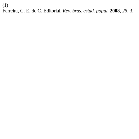
(1)
Ferreira, C. E. de C. Editorial.
Rev. bras. estud. popul.
2008
,
25
, 3.